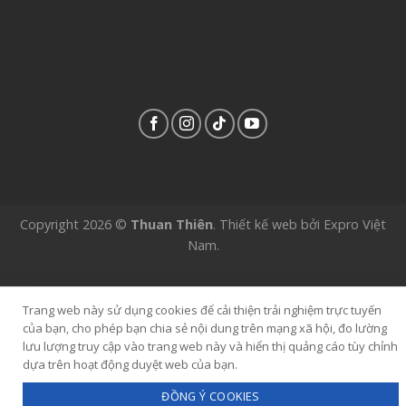
Copyright 2026 ©
Thuan Thiên
.
Thiết kế web
bởi
Expro Việt
Nam
.
Trang web này sử dụng cookies để cải thiện trải nghiệm trực tuyến
của bạn, cho phép bạn chia sẻ nội dung trên mạng xã hội, đo lường
lưu lượng truy cập vào trang web này và hiển thị quảng cáo tùy chỉnh
dựa trên hoạt động duyệt web của bạn.
ĐỒNG Ý COOKIES