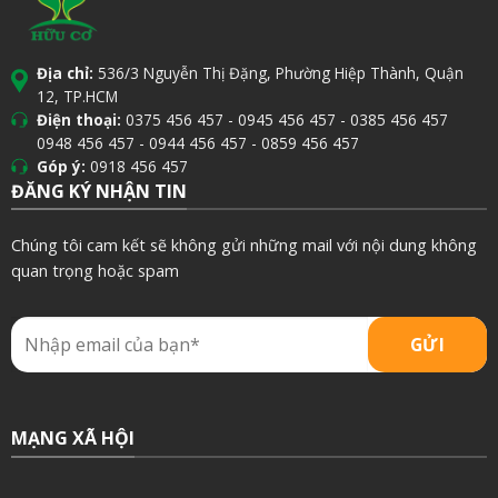
Địa chỉ:
536/3 Nguyễn Thị Đặng, Phường Hiệp Thành, Quận
12, TP.HCM
Điện thoại:
0375 456 457
-
0945 456 457
-
0385 456 457
0948 456 457
-
0944 456 457
-
0859 456 457
Góp ý:
0918 456 457
ĐĂNG KÝ NHẬN TIN
Chúng tôi cam kết sẽ không gửi những mail với nội dung không
quan trọng hoặc spam
MẠNG XÃ HỘI