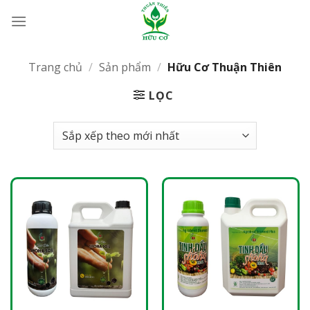
Bỏ
qua
nội
dung
Trang chủ
/
Sản phẩm
/
Hữu Cơ Thuận Thiên
LỌC