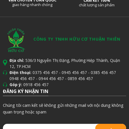
VẬN CHUYỂN TOÀN QUỐC
CAM KẾT 100%
giao hàng nhanh chóng
chất lượng sản phẩm
CÔNG TY TNHH HỮU CƠ THUẬN THIÊN
Địa chỉ:
536/3 Nguyễn Thị Đặng, Phường Hiệp Thành, Quận
12, TP.HCM
Điện thoại:
0375 456 457
-
0945 456 457
-
0385 456 457
0948 456 457
-
0944 456 457
-
0859 456 457
Góp ý:
0918 456 457
ĐĂNG KÝ NHẬN TIN
Chúng tôi cam kết sẽ không gửi những mail với nội dung không
quan trọng hoặc spam