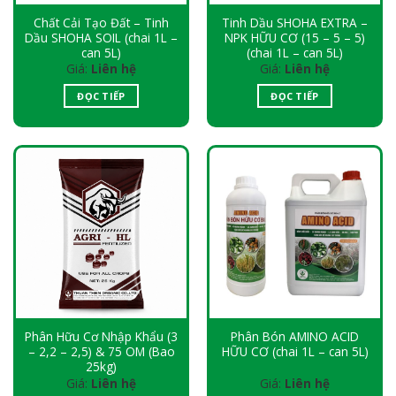
Chất Cải Tạo Đất – Tinh
Tinh Dầu SHOHA EXTRA –
Dầu SHOHA SOIL (chai 1L –
NPK HỮU CƠ (15 – 5 – 5)
can 5L)
(chai 1L – can 5L)
Giá:
Liên hệ
Giá:
Liên hệ
ĐỌC TIẾP
ĐỌC TIẾP
Phân Hữu Cơ Nhập Khẩu (3
Phân Bón AMINO ACID
– 2,2 – 2,5) & 75 OM (Bao
HỮU CƠ (chai 1L – can 5L)
25kg)
Giá:
Liên hệ
Giá:
Liên hệ