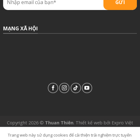
MẠNG XÃ HỘI
Copyright 2026 ©
Thuan Thiên
.
Thiết kế web
bởi
Expro Việt
Nam
.
Trang web này sử dụng cookies để cải thiện trải nghiệm trực tuyến