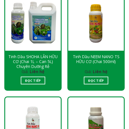
Tinh Dầu SHOHA LÂN HỮU
Tinh Dầu NEEM NANO TS
CƠ (Chai 1L – Can 5L)
HỮU CƠ (Chai 500ml)
Chuyên Dưỡng Rễ
Giá:
Liên hệ
Giá:
Liên hệ
ĐỌC TIẾP
ĐỌC TIẾP