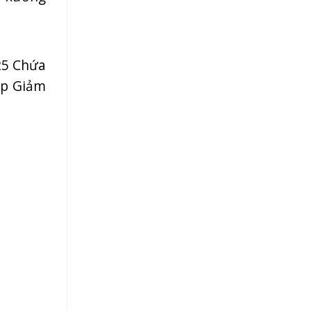
T25 Chứa
úp Giảm