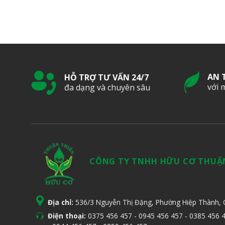
AN 
HỖ TRỢ TƯ VẤN 24/7
với 
đa dạng và chuyên sâu
CÔNG TY TNHH HỮU CƠ THUẬ
Địa chỉ:
536/3 Nguyễn Thị Đặng, Phường Hiệp Thành,
Điện thoại:
0375 456 457
-
0945 456 457
-
0385 456 