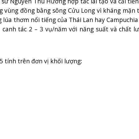
sư Nguyễn Thu Hương hợp tác lai tạo và cải tiến
ng vùng đồng bằng sông Cửu Long vì kháng mặn t
g lúa thơm nổi tiếng của Thái Lan hay Campuchia 
 canh tác 2 – 3 vụ/năm với năng suất và chất l
tính trên đơn vị khối lượng: