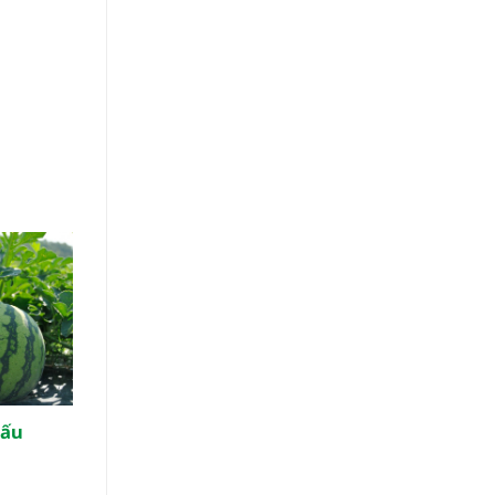
hấu
15 loại rau củ quả giải nhiệt
cực tốt trong mùa hè