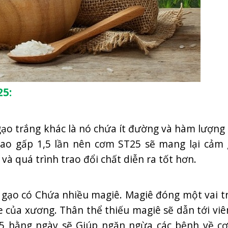
25:
 gạo trắng khác là nó chứa ít đường và hàm lượng
Cao gấp 1,5 lần nên cơm ST25 sẽ mang lại cảm 
à quá trình trao đổi chất diễn ra tốt hơn.
 gạo có Chứa nhiều magiê. Magiê đóng một vai t
e của xương. Thân thể thiếu magiê sẽ dẫn tới vi
T25 hằng ngày sẽ Giúp ngăn ngừa các bệnh về c