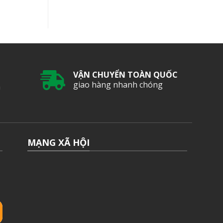
VẬN CHUYỂN TOÀN QUỐC
giao hàng nhanh chóng
m
Messenger
Email us
MẠNG XÃ HỘI
Hotline
Gởi tin nhắn
Zalo