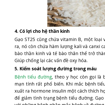
4. Có lợi cho hệ thần kinh
Gạo ST25 cũng chứa vitamin B, một loại 
ra, nó còn chứa hàm lượng kali và canxi 
bào thần kinh và tế bào thân thể trở th
Giúp chống lại các vấn đề oxy hóa.
5. Kiểm soát lượng đường trong máu
Bệnh tiểu đường
, theo y học còn gọi là
mạn tính rất phổ biến. Khi mắc bệnh tiể
xuất ra hormone insulin một cách thích h
để giảm tình trạng bệnh tiểu đường. Gạo
với những bệnh nhân mắc bệnh về đường 