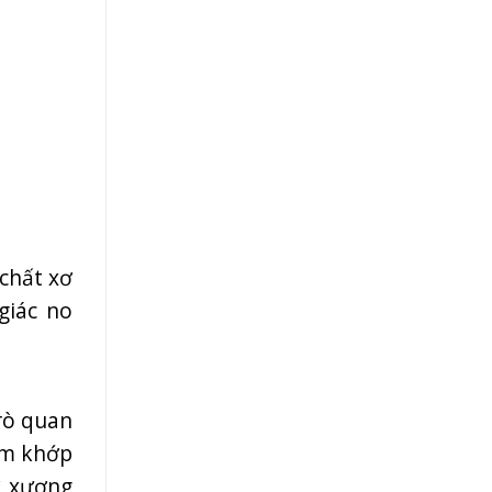
 chất xơ
giác no
rò quan
êm khớp
ơ xương