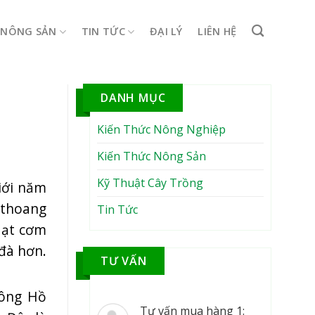
NÔNG SẢN
TIN TỨC
ĐẠI LÝ
LIÊN HỆ
DANH MỤC
Kiến Thức Nông Nghiệp
Kiến Thức Nông Sản
Kỹ Thuật Cây Trồng
iới năm
 thoang
Tin Tức
Hạt cơm
 đà hơn.
TƯ VẤN
 ông Hồ
Tư vấn mua hàng 1: