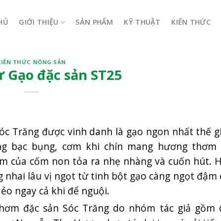
HỦ
GIỚI THIỆU
SẢN PHẨM
KỸ THUẬT
KIẾN THỨC
KIẾN THỨC NÔNG SẢN
từ Gạo đặc sản ST25
óc Trăng được vinh danh là gạo ngon nhất thế g
hông bạc bụng, cơm khi chín mang hương thơm
ơm của cốm non tỏa ra nhẹ nhàng và cuốn hút. 
 nhai lâu vị ngọt từ tinh bột gạo càng ngọt đậm
ẻo ngay cả khi để nguội.
 thơm đặc sản Sóc Trăng do nhóm tác giả gồm