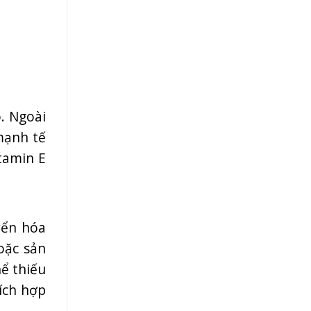
. Ngoài
mạnh tế
tamin E
yển hóa
oặc sản
ể thiếu
ích hợp