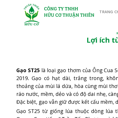
Bỏ
qua
TRANG C
nội
dung
Lợi ích 
Gạo ST25
là loại gạo thơm của Ông Cua S
2019. Gạo có hạt dài, trắng trong, k
thoảng của mùi lá dứa, hòa cùng mùi th
ráo nước, mềm, dẻo và có độ dai nhẹ, càng
Đặc biệt, gạo vẫn giữ được kết cấu mềm, d
Gạo ST25 từ giống lúa thuộc dòng lúa