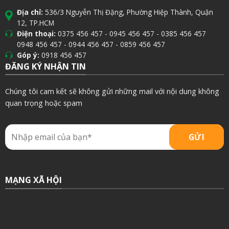
Địa chỉ:
536/3 Nguyễn Thị Đặng, Phường Hiệp Thành, Quận
12, TP.HCM
Điện thoại:
0375 456 457
-
0945 456 457
-
0385 456 457
0948 456 457
-
0944 456 457
-
0859 456 457
Góp ý:
0918 456 457
ĐĂNG KÝ NHẬN TIN
Chúng tôi cam kết sẽ không gửi những mail với nội dung không
quan trọng hoặc spam
MẠNG XÃ HỘI