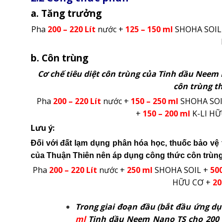
a. Tăng trưởng
Pha
200 – 220
Lít
nước +
125 – 150
ml
SHOHA SOIL
b. Côn trùng
Cơ chế tiêu diệt côn trùng của Tinh dầu Neem 
côn trùng th
Pha
200 – 220
Lít
nước +
150 – 250 ml
SHOHA SOI
+
150 – 200 ml
K-LI H
Lưu ý:
Đối với đất lạm dụng phân hóa học, thuốc bảo vệ 
của Thuận Thiên nên áp dụng công thức côn trùng
Pha
200 – 220
Lít
nước +
250 ml
SHOHA SOIL +
50
HỮU CƠ +
20
Trong giai đoạn đầu (bắt đầu ứng d
ml
Tinh dầu Neem Nano TS
cho 200 