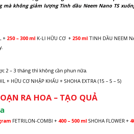
áng mà không giảm lượng Tinh dầu Neem Nano TS xuốn
L +
250 – 300 ml
K-LI HỮU CƠ +
250 ml
TINH DẦU NEEM N
y.
c 2 – 3 tháng thì không cần phun nữa.
SOIL + HỮU CƠ NHẬP KHẨU + SHOHA EXTRA (15 – 5 – 5)
 ĐOẠN RA HOA – TẠO QUẢ
oa
 gram
FETRILON-COMBI +
400 – 500 ml
SHOHA FLOWER +
4