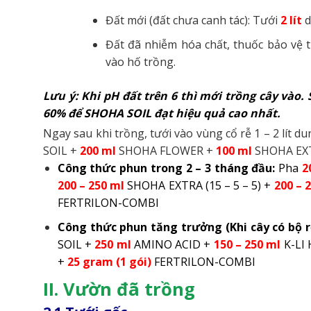
Đất mới (đất chưa canh tác): Tưới
2 lít
d
Đất đã nhiễm hóa chất, thuốc bảo vệ 
vào hố trồng.
Lưu ý: Khi pH đất trên 6 thì mới trồng cây vào.
60% để SHOHA SOIL đạt hiệu quả cao nhất.
Ngay sau khi trồng, tưới vào vùng cổ rễ 1 – 2 lít d
SOIL +
200 ml
SHOHA FLOWER +
100 ml
SHOHA EXTR
Công thức phun trong 2 – 3 tháng đầu:
Pha
2
20
0 – 250 ml
SHOHA EXTRA (15 – 5 – 5) +
200 – 
FERTRILON-COMBI
Công thức phun tăng trưởng (Khi cây có bộ r
SOIL +
250
ml
AMINO ACID +
150 – 250 ml
K-LI
+
25 gram
(1 gói)
FERTRILON-COMBI
II. Vườn đã trồng