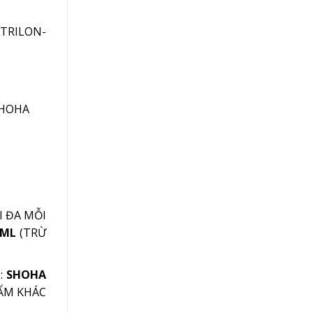
TRILON-
HOHA
I ĐA MỖI
 ML
(TRỪ
:
SHOHA
HẨM KHÁC