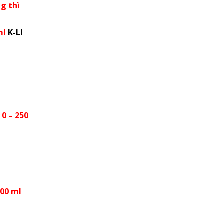
g thì
ml
K-LI
+
0 – 250
200 ml