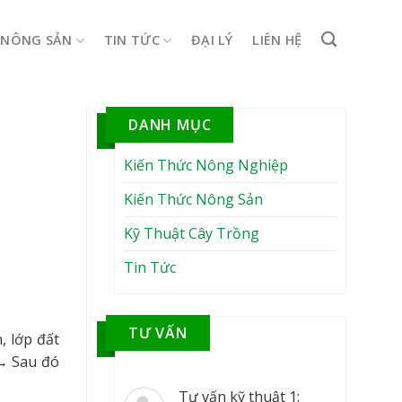
NÔNG SẢN
TIN TỨC
ĐẠI LÝ
LIÊN HỆ
DANH MỤC
Kiến Thức Nông Nghiệp
Kiến Thức Nông Sản
Kỹ Thuật Cây Trồng
Tin Tức
TƯ VẤN
, lớp đất
→ Sau đó
Tư vấn kỹ thuật 1: