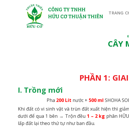
Bỏ
qua
TRANG C
nội
dung
CÂY 
PHẦN 1: GI
I. Trồng mới
Pha
200 Lít
nước +
500 ml
SHOHA SOI
Khi đất có vi sinh vật và trùn đất xuất hiện thì gi
dưới để qua 1 bên → Trộn đều
1 – 2 kg
phân HỮU
lấp đất lại theo thứ tự như ban đầu.