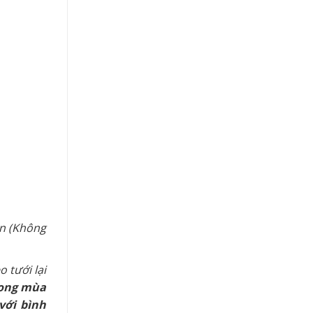
ên (Không
o tưới lại
ong mùa
với bình