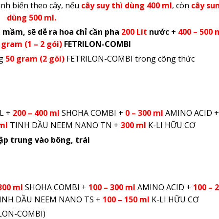
nh biến theo cây, nếu
cây suy thì dùng 400 ml
, còn
cây sun
dùng 500 ml.
a mầm, sẽ dễ ra hoa chỉ cần pha
200 Lít
nước +
400
–
500 
 gram (1 – 2 gói)
FETRILON-COMBI
ng
50 gram (2 gói)
FETRILON-COMBI trong công thức
L +
200 – 400 ml
SHOHA COMBI +
0 – 300 ml
AMINO ACID 
ml
TINH DẦU NEEM NANO TN +
300 ml
K-LI HỮU CƠ
ập trung vào bông, trái
300 ml
SHOHA COMBI +
100 – 300 ml
AMINO ACID +
100 – 
INH DẦU NEEM NANO TS +
100 – 150 ml
K-LI HỮU CƠ
LON-COMBI)