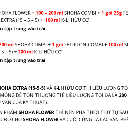
HOHA FLOWER +
100 – 200 ml
SHOHA COMBI +
1 gói 25g
FE
EXTRA (15 – 5 – 5) +
100 ml
K-LI HỮU CƠ
n tập trung vào trái
200 ml
SHOHA COMBI +
1 gói
FETRILON-COMBI +
100 ml
S
 5 – 5) +
200 ml
K-LI HỮU CƠ
n tập trung vào trái
OHA EXTRA (15-5-5)
VÀ
K-LI HỮU CƠ
THÌ LIỀU LƯỢNG TỐ
Á MỎNG DỄ TỔN THƯƠNG THÌ LIỀU LƯỢNG TỐI ĐA LÀ
200
 VẤN CỦA KỸ THUẬT).
ẢN PHẨM
SHOHA FLOWER
THÌ NÊN PHA THEO THỨ TỰ SAU
AU ĐÓ CHO
SHOHA FLOWER
VÀ CUỐI CÙNG LÀ CÁC SẢN P