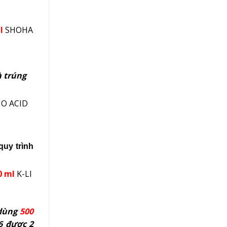
l
SHOHA
à trúng
O ACID
quy trình
0 ml
K-LI
 dùng
500
6 được 2