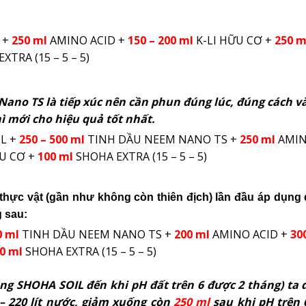
 +
250 ml
AMINO ACID +
150 – 200 ml
K-LI HỮU CƠ +
250 m
EXTRA (15 – 5 – 5)
Nano TS là tiếp
xúc nên cần phun đúng lúc, đúng cách v
ì mới cho hiệu quả tốt nhất.
L +
250 – 500 ml
TINH DẦU NEEM NANO TS +
250 ml
AMIN
ỮU CƠ +
100 ml
SHOHA EXTRA (15 – 5 – 5)
thực vật (gần như không còn thiên địch) lần đầu áp dụng 
 sau:
0 ml
TINH DẦU NEEM NANO TS +
200 ml
AMINO ACID +
30
0 ml
SHOHA EXTRA (15 – 5 – 5)
ụng SHOHA SOIL đến khi pH đất trên 6 được 2 tháng) ta
– 220 lít nước, giảm xuống còn
250 ml
sau khi pH trên 