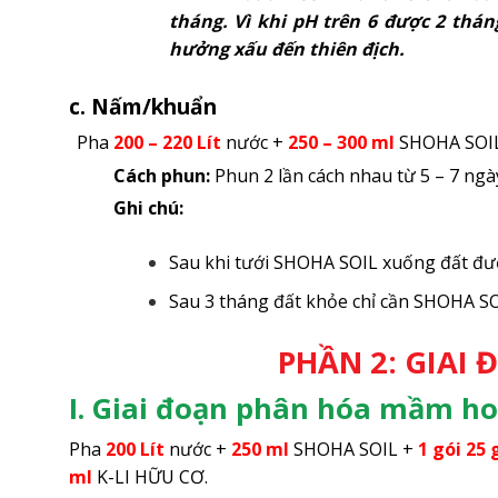
tháng. Vì khi pH trên 6 được 2 th
hưởng xấu đến thiên địch.
c. Nấm/khuẩn
Pha
200 – 220
Lít
nước +
250 – 300
ml
SHOHA SOI
Cách phun:
Phun 2 lần cách nhau từ 5 – 7 ngà
Ghi chú:
Sau khi tưới SHOHA SOIL xuống đất đượ
Sau 3 tháng đất khỏe chỉ cần SHOHA 
PHẦN 2: GIAI
I. Giai đoạn phân hóa mầm h
Pha
200 Lít
nước +
250 ml
SHOHA SOIL +
1 gói 25
ml
K-LI HỮU CƠ.