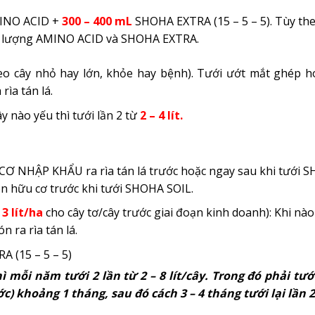
NO ACID +
300 – 400 mL
SHOHA EXTRA (15 – 5 – 5). T
ùy the
m lượng AMINO ACID và SHOHA EXTRA.
eo cây nhỏ hay lớn, khỏe hay bệnh). Tưới ướt mắt ghép h
rìa tán lá.
y nào yếu thì tưới lần 2 từ
2 – 4 lít.
Ơ NHẬP KHẨU ra rìa tán lá trước hoặc ngay sau khi tưới 
ón hữu cơ trước khi tưới SHOHA SOIL.
 3 lít/ha
cho cây tơ/cây trước giai đoạn kinh doanh): Khi nào
n ra rìa tán lá.
 (15 – 5 – 5)
hì mỗi năm tưới 2 lần từ 2
–
8 lít/cây. Trong đó phải t
ớc) khoảng 1 tháng, sau đó cách 3
–
4 tháng tưới lại lần 2