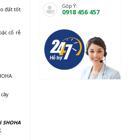
Góp Ý:
o đất tốt
0918 456 457
oặc cổ rễ
SHOHA
 cây
ưới SHOHA
.