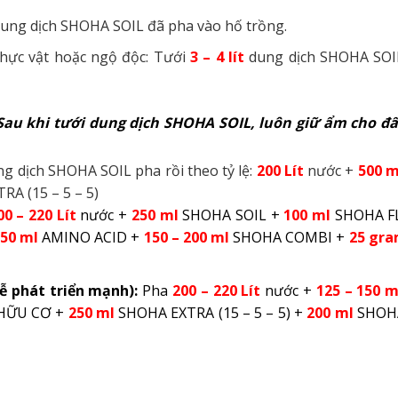
ung dịch SHOHA SOIL đã pha vào hố trồng.
thực vật hoặc ngộ độc: Tưới
3 – 4 lít
dung dịch SHOHA SOI
 Sau khi tưới dung dịch SHOHA SOIL, luôn giữ ẩm cho đấ
ung dịch SHOHA SOIL pha rồi theo tỷ lệ:
200 Lít
nước +
500 m
A (15 – 5 – 5)
00 – 220
Lít
nước +
250
ml
SHOHA SOIL +
100 ml
SHOHA F
250 ml
AMINO ACID +
150 – 200 ml
SHOHA COMBI +
25 gr
ễ phát triển mạnh):
Pha
200 – 220
Lít
nước +
125 – 150
m
 HỮU CƠ +
250 ml
SHOHA EXTRA (15 – 5 – 5) +
200 ml
SHOH