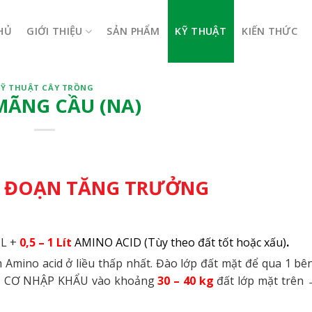
HỦ
GIỚI THIỆU
SẢN PHẨM
KỸ THUẬT
KIẾN THỨC
KỸ THUẬT CÂY TRỒNG
MÃNG CẦU (NA)
AI ĐOẠN TĂNG TRƯỞNG
L +
0,5 – 1 Lít
AMINO ACID
(Tùy theo đất tốt hoặc xấu)
.
ảm Amino acid ở liều thấp nhất. Đào lớp đất mặt để qua 1 bên
 CƠ NHẬP KHẨU vào khoảng
30 – 40 kg
đất lớp mặt trên 