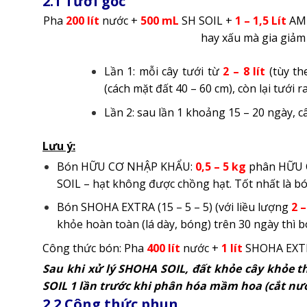
2.1 Tưới gốc
Pha
200
lít
nước +
500 mL
SH SOIL +
1 – 1,5 Lít
AMI
hay xấu mà gia giả
Lần 1: mỗi cây tưới từ
2 – 8 lít
(tùy th
(cách mặt đất 40 – 60 cm), còn lại tưới ra 
Lần 2: sau lần 1 khoảng 15 – 20 ngày, câ
Lưu ý:
Bón HỮU CƠ NHẬP KHẨU:
0,5 – 5 kg
phân HỮU C
SOIL – hạt không được chồng hạt. Tốt nhất là b
Bón SHOHA EXTRA (15 – 5 – 5) (với liều lượng
2 –
khỏe hoàn toàn (lá dày, bóng) trên 30 ngày thì bó
Công thức bón: Pha
400
lít
nước +
1
lít
SHOHA EXTRA
Sau khi xử lý SHOHA SOIL, đất khỏe cây khỏe t
SOIL 1 lần trước khi phân hóa mầm hoa (cắt nư
2.2 Công thức phun