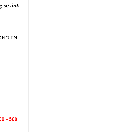
g sẽ ảnh
ANO TN
00 – 500