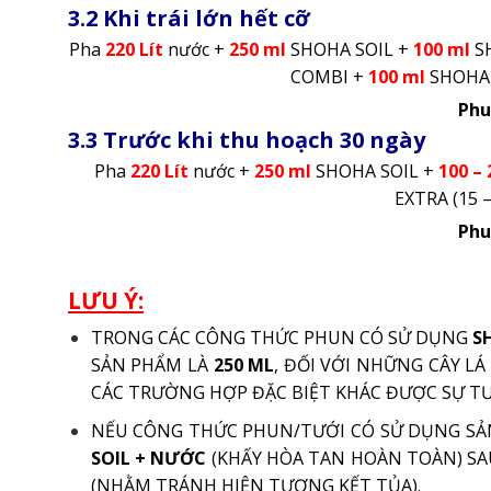
3.2 Khi trái lớn hết cỡ
Pha
220 Lít
nước +
250 ml
SHOHA SOIL +
100 ml
S
COMBI +
100 ml
SHOHA 
Phu
3.3 Trước khi thu hoạch 30 ngày
Pha
220 Lít
nước +
250 ml
SHOHA SOIL +
100 – 
EXTRA (15 –
Phu
LƯU Ý:
TRONG CÁC CÔNG THỨC PHUN CÓ SỬ DỤNG
SH
SẢN PHẨM LÀ
250 ML
, ĐỐI VỚI NHỮNG CÂY L
CÁC TRƯỜNG HỢP ĐẶC BIỆT KHÁC ĐƯỢC SỰ TƯ
NẾU CÔNG THỨC PHUN/TƯỚI CÓ SỬ DỤNG S
SOIL + NƯỚC
(KHẤY HÒA TAN HOÀN TOÀN) S
(NHẰM TRÁNH HIỆN TƯỢNG KẾT TỦA).