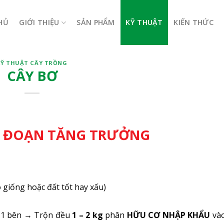
HỦ
GIỚI THIỆU
SẢN PHẨM
KỸ THUẬT
KIẾN THỨC
KỸ THUẬT CÂY TRỒNG
CÂY BƠ
AI ĐOẠN TĂNG TRƯỞNG
o giống hoặc đất tốt hay xấu)
a 1 bên → Trộn đều
1 – 2 kg
phân
HỮU CƠ NHẬP KHẨU
và