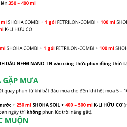
lên
350 – 400 ml
 ml
SHOHA COMBI +
1 gói
FETRILON-COMBI +
100 ml
SHO
ml
K-LI HỮU CƠ
 ml
SHOHA COMBI +
1 gói
FETRILON-COMBI +
100 ml
SHO
NH DẦU NEEM NANO TN vào công thức phun đồng thời t
OA GẶP MƯA
 quay phun từ khi bắt đầu mưa cho đến khi hết mưa 5 – 1
nước +
250 ml
SHOHA SOIL +
400 – 500 ml
K-LI HỮU CƠ
(
ban ngày thì
không
phun lúc trời nắng gắt).
ẶC MUỘN