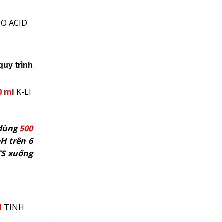
O ACID
quy trình
0 ml
K-LI
 dùng
500
H trên 6
TS xuống
l
TINH