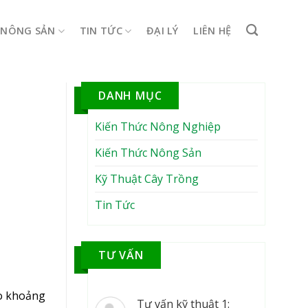
NÔNG SẢN
TIN TỨC
ĐẠI LÝ
LIÊN HỆ
DANH MỤC
Kiến Thức Nông Nghiệp
Kiến Thức Nông Sản
Kỹ Thuật Cây Trồng
Tin Tức
TƯ VẤN
o khoảng
Tư vấn kỹ thuật 1: