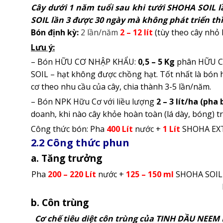
Cây dưới 1 năm tuổi sau khi tưới SHOHA SOIL l
SOIL lần 3 được 30 ngày mà không phát triển thì
Bón định kỳ:
2 lần/năm
2 – 12 lít
(tùy theo cây nhỏ 
Lưu ý:
– Bón HỮU CƠ NHẬP KHẨU:
0,5 – 5 Kg
phân HỮU CƠ
SOIL – hạt không được chồng hạt. Tốt nhất là bón 
cơ theo nhu cầu của cây, chia thành 3-5 lần/năm.
– Bón NPK Hữu Cơ với liều lượng
2
–
3 lít/ha
(pha 
doanh, khi nào cây khỏe hoàn toàn (lá dày, bóng) trê
Công thức bón: Pha
400
Lít
nước +
1
Lít
SHOHA EXTR
2.2 Công thức phun
a. Tăng trưởng
Pha
200 – 220
Lít
nước +
125 – 150
ml
SHOHA SOIL
b. Côn trùng
Cơ chế tiêu diệt côn trùng của TINH DẦU NEEM 