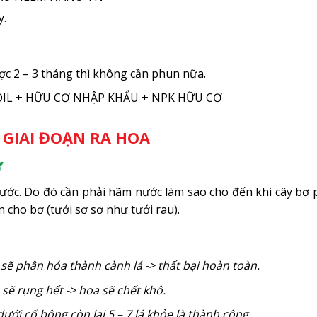
y.
c 2 – 3 tháng thì không cần phun nữa.
 SOIL + HỮU CƠ NHẬP KHẨU + NPK HỮU CƠ
: GIAI ĐOẠN RA HOA
ơ
 nước. Do đó cần phải hãm nước làm sao cho đến khi cây bơ
cho bơ (tưới sơ sơ như tưới rau).
ẽ phân hóa thành cành lá -> thất bại hoàn toàn.
 sẽ rụng hết -> hoa sẽ chết khô.
ưới cổ bông còn lại 5 – 7 lá khỏe là thành công.