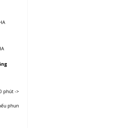
HA
HA
ăng
0 phút ->
nếu phun