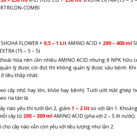
150 – 250 ml
K-LI HỮU CƠ +
250 ml
SHOHA EXTRA (15 – 5 –
ERTRILON-COMBI
SHOHA FLOWER +
0,5 – 1 Lít
AMINO ACID +
200 – 400 ml
S
EXTRA (15 – 5 – 5)
ị thoái hóa nên cần nhiều AMINO ACID nhưng ít NPK hữu 
uản lý được cơi đọt thì không quản lý được sâu bệnh. Khi 
ở liều thấp nhất.
heo cây nhỏ hay lớn, khỏe hay bệnh). Tưới ướt mắt ghép h
eo rìa tán lá.
ây nào yếu thì tưới lần 2, giảm
1 – 2 lít
so với lần 1. Khoản
mỗi cây từ
200 – 300 ml
AMINO ACID (pha với 2
–
5 lít nước).
i cho cây nào vẫn còn yếu với liều lượng như lần 2.