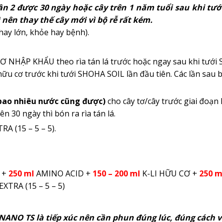
ần 2 được 30 ngày hoặc cây trên 1 năm tuổi sau khi tư
 nên thay thế cây mới vì bộ rễ rất kém.
hay lớn, khỏe hay bệnh).
 NHẬP KHẨU theo rìa tán lá trước hoặc ngay sau khi tưới
hữu cơ trước khi tưới SHOHA SOIL lần đầu tiên. Các lần sau
bao nhiêu nước cũng được)
cho cây tơ/cây trước giai đoạn 
n 30 ngày thì bón ra rìa tán lá.
A (15 – 5 – 5).
 +
250 ml
AMINO ACID +
150 – 200 ml
K-LI HỮU CƠ +
250 m
EXTRA (15 – 5 – 5)
NANO TS là tiếp
xúc nên cần phun đúng lúc, đúng cách v