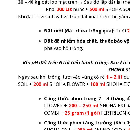
30 – 40 kg
đất lớp mặt trên → Sau đó lấp đất lại th
Pha
200 Lít
nước +
500 ml
SHOHA SO
Khi đất có vi sinh vật và trùn đất xuất hiện thì giả
Đất mới (đất chưa trồng qua):
Tưới
2
Đất đã nhiễm hóa chất, thuốc bảo vệ
pha vào hố trồng.
Khi pH đất trên 6 thì tiến hành trồng.
Sau khi 
SHOHA SOI
Ngay sau khi trồng, tưới vào vùng cổ rễ
1 – 2 lít
dun
SOIL +
200 ml
SHOHA FLOWER +
100 ml
SHOHA EXTR
Công thức phun trong 2 – 3 tháng 
FLOWER +
20
0 – 250 ml
SHOHA EXTRA 
COMBI +
25 gram
(1 gói)
FERTRILON-
Công thức phun tăng trưởng (Khi cây