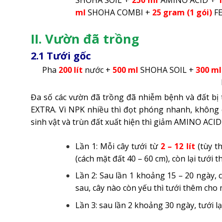
SHOHA SOIL +
250
ml
AMINO ACID +
ml
SHOHA COMBI +
25 gram
(1 gói)
F
II. Vườn đã trồng
2.1 Tưới gốc
Pha
200
lít
nước +
500 ml
SHOHA SOIL +
300 ml
Đa số các vườn đã trồng đã nhiễm bệnh và đất b
EXTRA. Vì NPK nhiều thì đọt phóng nhanh, không q
sinh vật và trùn đất xuất hiện thì giảm AMINO ACID 
Lần 1: Mỗi cây tưới từ
2 – 12 lít
(tùy t
(cách mặt đất 40
–
60 cm), còn lại tưới th
Lần 2: Sau lần 1 khoảng 15 – 20 ngày, c
sau, cây nào còn yếu thì tưới thêm cho 
Lần 3: sau lần 2 khoảng 30 ngày, tưới lạ