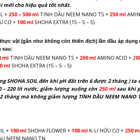
ì mới cho hiệu quả tốt nhất.
L +
250 – 500 ml
TINH DẦU NEEM NANO TS +
250 ml
AMIN
ỮU CƠ +
100 ml
SHOHA EXTRA (15 – 5 – 5)
thực vật (gần như không còn thiên địch) lần đầu áp dụng 
 sau:
0 ml
TINH DẦU NEEM NANO TS +
200 ml
AMINO ACID + 2
0
0 ml
SHOHA EXTRA (15 – 5 – 5)
ng SHOHA SOIL đến khi pH đất trên 6 được 2 tháng ) ta
0
–
220 lít nước, giảm lượng xuống còn
250 ml
sau khi p
ợc 2 tháng mà không giảm lượng TINH DẦU NEEM NANO 
IL +
100 ml
SHOHA FLOWER +
100 ml
K-LI HỮU CƠ +
250 m
ẦU NEEM NANO TN