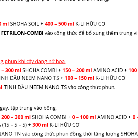
0 ml
SHOHA SOIL +
400 – 500 ml
K-LI HỮU CƠ
g
FETRILON-COMBI
vào công thức để bổ xung thêm trung vi
g phun khi cây đang nở hoa.
 – 300 ml
SHOHA COMBI +
150 – 200 ml
AMINO ACID +
100
INH DẦU NEEM NANO TS +
100 – 150 ml
K-LI HỮU CƠ
l
TINH DẦU NEEM NANO TS vào công thức phun.
gay, tập trung vào bông.
+
200 – 300 ml
SHOHA COMBI +
0 – 100 ml
AMINO ACID +
0 
15 – 5 – 5) +
300 ml
K-LI HỮU CƠ
NO TN vào công thức phun đồng thời tăng lượng SHOHA