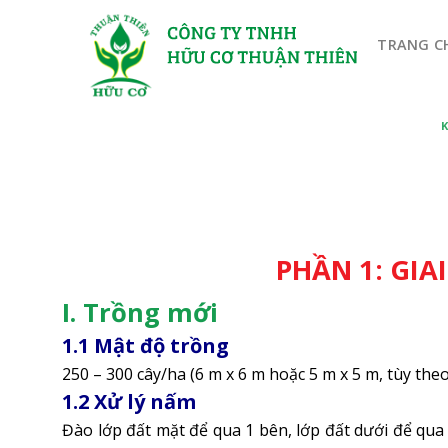
Bỏ
qua
TRANG C
nội
dung
PHẦN 1: GI
I. Trồng mới
1.1 Mật độ trồng
250 – 300 cây/ha (6 m x 6 m hoặc 5 m x 5 m, tùy the
1.2 Xử lý nấm
Đào lớp đất mặt để qua 1 bên, lớp đất dưới để qu