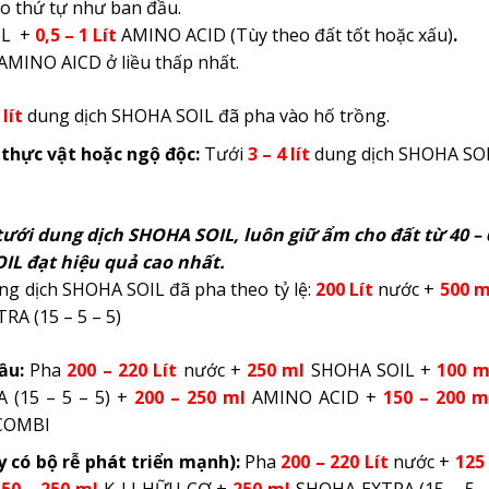
eo thứ tự như ban đầu.
IL +
0,5 – 1
Lít
AMINO ACID (Tùy theo đất tốt hoặc xấu)
.
m AMINO AICD ở liều thấp nhất.
 lít
dung dịch SHOHA SOIL đã pha vào hố trồng.
 thực vật hoặc ngộ độc:
Tưới
3 – 4 lít
dung dịch SHOHA SOI
tưới dung dịch SHOHA SOIL, luôn giữ ẩm cho đất từ 40 –
L đạt hiệu quả cao nhất.
g dịch SHOHA SOIL đã pha theo tỷ lệ:
200 Lít
nước +
500 m
A (15 – 5 – 5)
đầu:
Pha
200 – 220
Lít
nước +
250
ml
SHOHA SOIL +
100 m
(15 – 5 – 5) +
200 – 250 ml
AMINO ACID +
150 – 200 m
COMBI
 có bộ rễ phát triển mạnh):
Pha
200 – 220
Lít
nước +
125