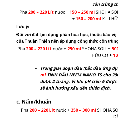
côn trùng th
Pha
200 – 220
Lít
nước +
150 – 250 ml
SHOHA SOI
+
150 – 200 ml
K-LI H
Lưu ý:
Đối với đất lạm dụng phân hóa học, thuốc bảo vệ 
của Thuận Thiên nên áp dụng công thức côn trùng
Pha
200 – 220
Lít
nước +
250 ml
SHOHA SOIL +
50
HỮU CƠ +
10
Trong giai đoạn đầu (bắt đầu ứng dụ
ml
TINH DẦU NEEM NANO TS
cho 20
được 2 tháng. Vì khi pH trên 6 đư
sẽ ảnh hưởng xấu đến thiên địch.
c. Nấm/khuẩn
Pha
200 – 220
Lít
nước +
250 – 300
ml
SHOHA SO
D