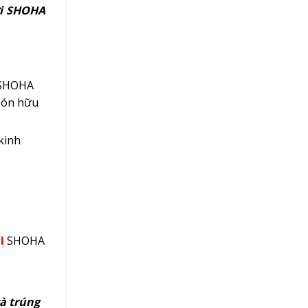
ới SHOHA
 SHOHA
 bón hữu
kinh
l
SHOHA
à trúng