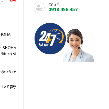
 5) +
200
Góp Ý:
0918 456 457
HOHA
cơ SHOHA
đất có vi
oặc cổ rễ
g 15 ngày