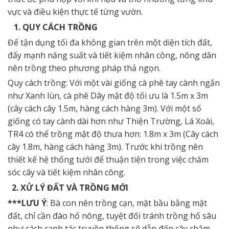
vực và điều kiện thực tế từng vườn.
1. QUY CÁCH TRỒNG
Để tận dụng tối đa không gian trên một diện tích đất,
đẩy mạnh năng suất và tiết kiệm nhân công, nông dân
nên trồng theo phương pháp thả ngọn.
Quy cách trồng: Với một vài giống cà phê tay cành ngắn
như Xanh lùn, cà phê Dây mật độ tối ưu là 1.5m x 3m
(cây cách cây 1.5m, hàng cách hàng 3m). Với một số
giống có tay cành dài hơn như Thiện Trường, Lá Xoài,
TR4 có thể trồng mật độ thưa hơn: 1.8m x 3m (Cây cách
cây 1.8m, hàng cách hàng 3m). Trước khi trồng nên
thiết kế hệ thống tưới để thuận tiện trong việc chăm
sóc cây và tiết kiệm nhân công.
2. XỬ LÝ ĐẤT VÀ TRỒNG MỚI
***LƯU Ý
: Bà con nên trồng cạn, mặt bầu bằng mặt
đất, chỉ cần đào hố nông, tuyệt đối tránh trồng hố sâu
như cách canh tác truyền thống sẽ dẫn đến cây chậm