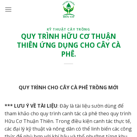
Bỏ
qua
nội
dung
KỸ THUẬT CÂY TRỒNG
QUY TRÌNH HỮU CƠ THUẬN
THIÊN ỨNG DỤNG CHO CÂY CÀ
PHÊ.
QUY TRÌNH CHO CÂY CÀ PHÊ TRỒNG MỚI
*** LƯU Ý VỀ TÀI LIỆU
: Đây là tài liệu sườn dùng để
tham khảo cho quy trình canh tác cà phê theo quy trình
Hữu Cơ Thuận Thiên. Trong điều kiện canh tác thực tế,
các đại lý kỹ thuật và nông dân có thể linh biến các công
thức để phù hợp với khí hậu và thổ nhưỡng từng khu