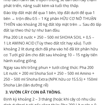
phát triển, năng suất kém và tuổi thọ thấp.
Đào lớp đất mặt để qua 1 bên, lớp đất dưới để qua 1
bên → trộn đều 0.5 – 1 Kg phân HỮU CƠ NỞ THUẬN
THIÊN vào khoảng 20 kg đất lớp mặt trên → Sau đó lấp
đất lại theo thứ tự như ban đầu.
Pha 200 Lít nước + 250 – 500 ml SHOHA SOIL + 0,5 –
1 Lít AMINO ACID (Tùy theo đất tốt hay xấu). Tưới
khoảng 2 lít dung dịch đã pha vào hố đã lót phân hữu
cơ. Tưới giữ ẩm cho đất sau khoảng 10 – 15 ngày tiến
hành xuống giống.
Ngay sau khi trồng phun + tưới công thức: Pha 200
Lít nước + 200 ml Shoha Soil + 250 – 500 ml Amino +
250 – 500 ml Shoha Extra (NPK hữu cơ 15.5.5) + 150ml
Shoha Lân (lân dưỡng rễ)
3. VƯỜN CÂY CON ĐÃ TRỒNG.
Định kỳ khoảng 2 – 3 tháng (hoặc khi cây có nhu cầu
dinh dưỡng) tưới gốc công thức: Pha 200 Lít nước + 0 –