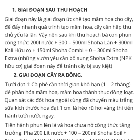
1. GIAI ĐOẠN SAU THU HOẠCH
Giai đoạn này là giai đoạn ức chế tạo mầm hoa cho cây,
để đẩy nhanh quá trình tạo mầm hoa, cây cần hấp thu
chủ yếu là lân. Vậy nên sau khi thu hoạch bà con phun
công thức: 200l nước + 300 – 500ml Shoha Lân + 300ml
Kali Hữu cơ + 150ml Shoha Combi + 0 – 300ml Shoha
Extra (những vườn yếu cần bổ sung Shoha Extra (NPK
hữu cơ) giai đoạn này để tránh cây bị suy kiệt)
2. GIAI ĐOẠN CÂY RA BÔNG.
Tưới đợt 1: Cà phê cần thời gian khô hạn (1 – 2 tháng)
để phân hóa mầm hoa, mầm hoa thành thục đồng loạt.
Quan sát các đốt hoa ngoài cùng đã chuyển màu trắng
sữa kích thước hoa đạt 1 cm, lá héo rũ hơi vàng thì tiến
hành tưới nước ngay.
Tiến hành phun lên lá và hoa chưa nở công thức tăng
trưởng. Pha 200 Lít nước + 100 – 200ml Shoha Soil +