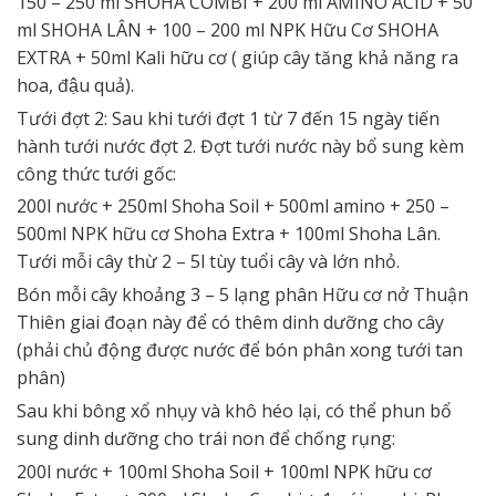
150 – 250 ml SHOHA COMBI + 200 ml AMINO ACID + 50
ml SHOHA LÂN + 100 – 200 ml NPK Hữu Cơ SHOHA
EXTRA + 50ml Kali hữu cơ ( giúp cây tăng khả năng ra
hoa, đậu quả).
Tưới đợt 2: Sau khi tưới đợt 1 từ 7 đến 15 ngày tiến
hành tưới nước đợt 2. Đợt tưới nước này bổ sung kèm
công thức tưới gốc:
200l nước + 250ml Shoha Soil + 500ml amino + 250 –
500ml NPK hữu cơ Shoha Extra + 100ml Shoha Lân.
Tưới mỗi cây thừ 2 – 5l tùy tuổi cây và lớn nhỏ.
Bón mỗi cây khoảng 3 – 5 lạng phân Hữu cơ nở Thuận
Thiên giai đoạn này để có thêm dinh dưỡng cho cây
(phải chủ động được nước để bón phân xong tưới tan
phân)
Sau khi bông xổ nhụy và khô héo lại, có thể phun bổ
sung dinh dưỡng cho trái non để chống rụng:
200l nước + 100ml Shoha Soil + 100ml NPK hữu cơ