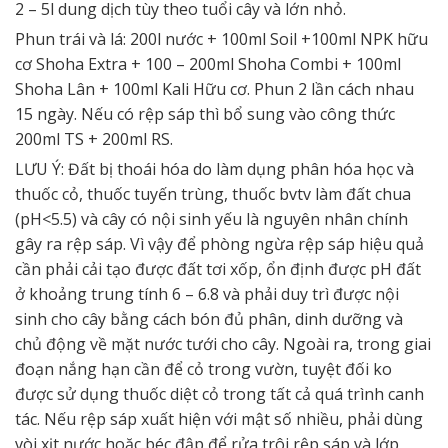
2 – 5l dung dịch tùy theo tuổi cây và lớn nhỏ.
Phun trái và lá: 200l nước + 100ml Soil +100ml NPK hữu
cơ Shoha Extra + 100 – 200ml Shoha Combi + 100ml
Shoha Lân + 100ml Kali Hữu cơ. Phun 2 lần cách nhau
15 ngày. Nếu có rệp sáp thì bổ sung vào công thức
200ml TS + 200ml RS.
LƯU Ý: Đất bị thoái hóa do làm dụng phân hóa học và
thuốc cỏ, thuốc tuyến trùng, thuốc bvtv làm đất chua
(pH<5.5) và cây có nội sinh yếu là nguyên nhân chính
gây ra rệp sáp. Vì vậy để phòng ngừa rệp sáp hiệu quả
cần phải cải tạo được đất tơi xốp, ổn định được pH đất
ở khoảng trung tính 6 – 6.8 và phải duy trì được nội
sinh cho cây bằng cách bón đủ phân, dinh dưỡng và
chủ động về mặt nước tưới cho cây. Ngoài ra, trong giai
đoạn nắng hạn cần để cỏ trong vườn, tuyệt đối ko
được sử dụng thuốc diệt cỏ trong tất cả quá trình canh
tác. Nếu rệp sáp xuất hiện với mật số nhiều, phải dùng
vòi xịt nước hoặc béc đập để rửa trôi rệp sáp và lớp