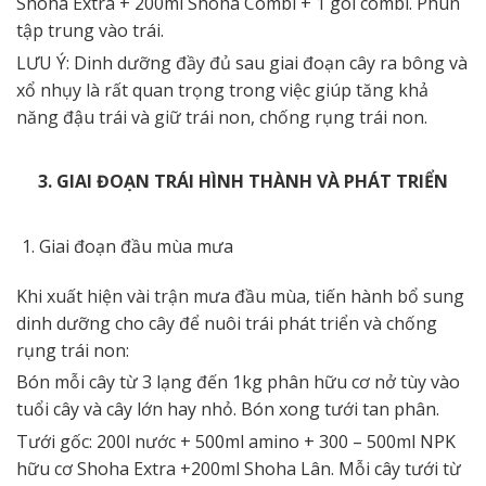
Shoha Extra + 200ml Shoha Combi + 1 gói combi. Phun
tập trung vào trái.
LƯU Ý: Dinh dưỡng đầy đủ sau giai đoạn cây ra bông và
xổ nhụy là rất quan trọng trong việc giúp tăng khả
năng đậu trái và giữ trái non, chống rụng trái non.
3. GIAI ĐOẠN TRÁI HÌNH THÀNH VÀ PHÁT TRIỂN
Giai đoạn đầu mùa mưa
Khi xuất hiện vài trận mưa đầu mùa, tiến hành bổ sung
dinh dưỡng cho cây để nuôi trái phát triển và chống
rụng trái non:
Bón mỗi cây từ 3 lạng đến 1kg phân hữu cơ nở tùy vào
tuổi cây và cây lớn hay nhỏ. Bón xong tưới tan phân.
Tưới gốc: 200l nước + 500ml amino + 300 – 500ml NPK
hữu cơ Shoha Extra +200ml Shoha Lân. Mỗi cây tưới từ