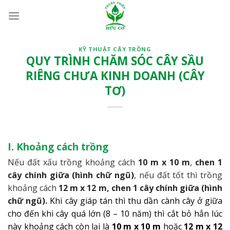
Bỏ
qua
nội
dung
KỸ THUẬT CÂY TRỒNG
QUY TRÌNH CHĂM SÓC CÂY SẦU
RIÊNG CHƯA KINH DOANH (CÂY
TƠ)
I. Khoảng cách trồng
Nếu đất xấu trồng khoảng cách
10 m x 10 m
,
chen 1
cây chính giữa (hình chữ ngũ)
, nếu đất tốt thì trồng
khoảng cách
12 m x 12 m, chen 1 cây chính giữa (hình
chữ ngũ)
.
Khi cây giáp tán thì thu dần cành cây ở giữa
cho đến khi cây quá lớn (8 – 10 năm) thì cắt bỏ hẳn lúc
này khoảng cách còn lại là
10 m x 10 m
hoặc
12 m x 12