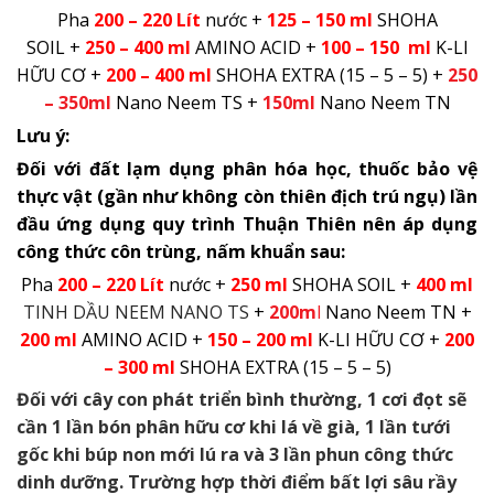
Pha
200 – 220
Lít
nước +
125 – 150
ml
SHOHA
SOIL +
250 – 400 ml
AMINO ACID +
100 – 150 ml
K-LI
HỮU CƠ +
200 –
400 ml
SHOHA EXTRA (15 – 5 – 5) +
250
– 350ml
Nano Neem TS +
150ml
Nano Neem TN
Lưu ý:
Đối với đất lạm dụng phân hóa học, thuốc bảo vệ
thực vật (gần như không còn thiên địch trú ngụ) lần
đầu ứng dụng quy trình Thuận Thiên nên áp dụng
công thức côn trùng, nấm khuẩn sau:
Pha
200 – 220
Lít
nước +
250 ml
SHOHA SOIL +
400 ml
TINH DẦU NEEM NANO
TS
+
200m
l
Nano Neem TN +
200 ml
AMINO ACID +
150 – 200 ml
K-LI HỮU CƠ +
200
– 300 ml
SHOHA EXTRA (15 – 5 – 5)
Đối với cây con phát triển bình thường, 1 cơi đọt sẽ
cần 1 lần bón phân hữu cơ khi lá về già, 1 lần tưới
gốc khi búp non mới lú ra và 3 lần phun công thức
dinh dưỡng. Trường hợp thời điểm bất lợi sâu rầy