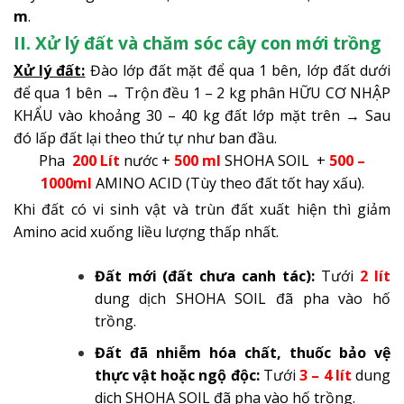
m
.
II. Xử lý đất và chăm sóc cây con mới trồng
Xử lý đất:
Đào lớp đất mặt để qua 1 bên, lớp đất dưới
để qua 1 bên → Trộn đều 1 – 2 kg phân HỮU CƠ NHẬP
KHẨU vào khoảng 30 – 40 kg đất lớp mặt trên → Sau
đó lấp đất lại theo thứ tự như ban đầu.
Pha
200 Lít
nước +
500 ml
SHOHA SOIL +
500 –
1000ml
AMINO ACID (Tùy theo đất tốt hay xấu).
Khi đất có vi sinh vật và trùn đất xuất hiện thì giảm
Amino acid xuống liều lượng thấp nhất.
Đất mới (đất chưa canh tác):
Tưới
2 lít
dung dịch SHOHA SOIL đã pha vào hố
trồng.
Đất đã nhiễm hóa chất, thuốc bảo vệ
thực vật hoặc ngộ độc:
Tưới
3 – 4 lít
dung
dịch SHOHA SOIL đã pha vào hố trồng.