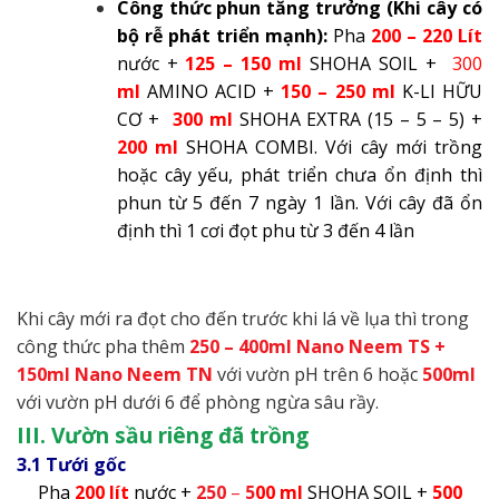
Công thức phun tăng trưởng (Khi cây có
bộ rễ phát triển mạnh):
Pha
200 – 220
Lít
nước +
125 – 150
ml
SHOHA SOIL +
300
ml
AMINO ACID +
150 – 250 ml
K-LI HỮU
CƠ +
300 ml
SHOHA EXTRA (15 – 5 – 5) +
200 ml
SHOHA COMBI. Với cây mới trồng
hoặc cây yếu, phát triển chưa ổn định thì
phun từ 5 đến 7 ngày 1 lần. Với cây đã ổn
định thì 1 cơi đọt phu từ 3 đến 4 lần
Khi cây mới ra đọt cho đến trước khi lá về lụa thì trong
công thức pha thêm
250 – 400ml Nano Neem TS +
150ml Nano Neem TN
với vườn pH trên 6 hoặc
500ml
với vườn pH dưới 6 để phòng ngừa sâu rầy.
III. Vườn sầu riêng đã trồng
3.1 Tưới gốc
Pha
200
lít
nước +
250
–
5
00 ml
SHOHA SOIL +
500