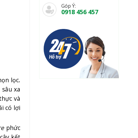
Góp Ý:
0918 456 457
ọn lọc.
 sâu xa
thực và
i có lợi
re
phức
 cây kết