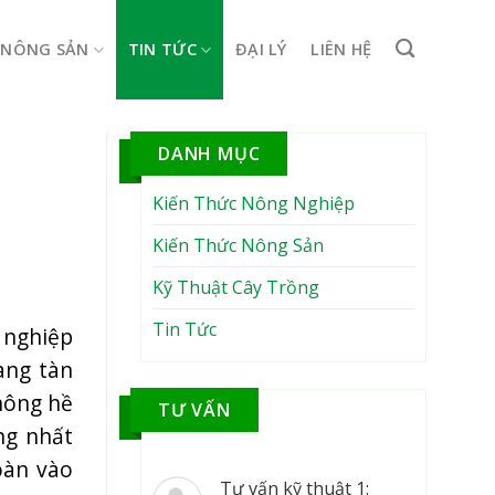
NÔNG SẢN
TIN TỨC
ĐẠI LÝ
LIÊN HỆ
DANH MỤC
Kiến Thức Nông Nghiệp
Kiến Thức Nông Sản
Kỹ Thuật Cây Trồng
Tin Tức
 nghiệp
ang tàn
hông hề
TƯ VẤN
ng nhất
oàn vào
Tư vấn kỹ thuật 1: