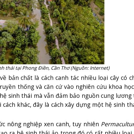
h thái tại Phong Điền, Cần Thơ (Nguồn: Internet)
ề bản chất là cách canh tác nhiều loại cây có ch
ruyền thống và căn cứ vào nghiên cứu khoa học
 hệ sinh thái mà vẫn đảm bảo nguồn cung lương 
 cách khác, đây là cách xây dựng một hệ sinh thá
hức nông nghiệp xen canh, tuy nhiên
Permacultu
ạo ra hệ sinh thái ảo trong đó có rất nhiều loại