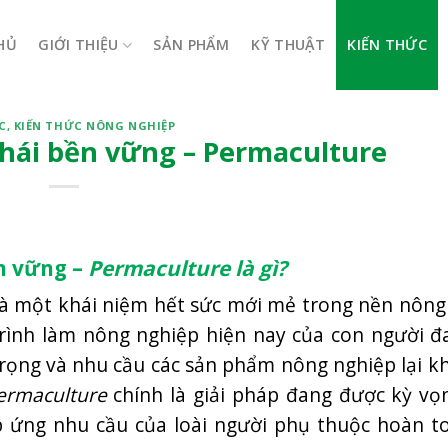
HỦ
GIỚI THIỆU
SẢN PHẨM
KỸ THUẬT
KIẾN THỨC
C
,
KIẾN THỨC NÔNG NGHIỆP
hái bền vững – Permaculture
n vững –
Permaculture là gì?
là một khái niệm hết sức mới mẻ trong nền nông
rình làm nông nghiệp hiện nay của con người đ
trọng và nhu cầu các sản phẩm nông nghiệp lại k
ermaculture
chính là giải pháp đang được kỳ vọ
p ứng nhu cầu của loài người phụ thuộc hoàn t