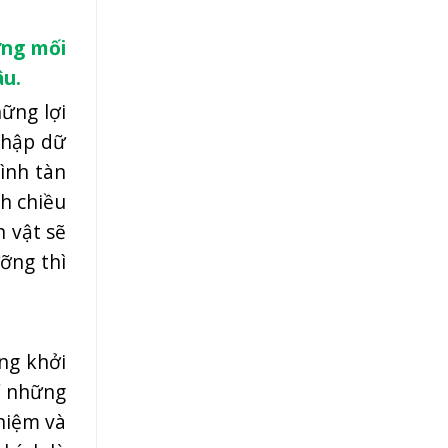
ỡng mối
âu.
ững lợi
 thập dữ
ình tàn
nh chiều
h vật sẽ
ỡng thì
ng khởi
Ở những
hiệm và