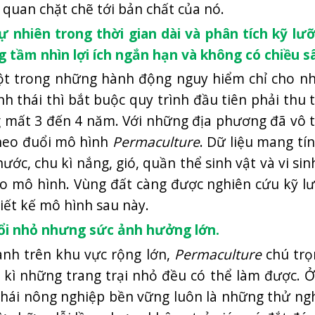
 quan chặt chẽ tới bản chất của nó.
ự nhiên trong thời gian dài và phân tích kỹ lư
 tầm nhìn lợi ích ngắn hạn và không có chiều s
ột trong những hành động nguy hiểm chỉ cho nh
h thái thì bắt buộc quy trình đầu tiên phải thu
g mất 3 đến 4 năm. Với những địa phương đã vô t
theo đuổi mô hình
Permaculture
. Dữ liệu mang tí
ước, chu kì nắng, gió, quần thể sinh vật và vi sin
ho mô hình. Vùng đất càng được nghiên cứu kỹ lư
iết kế mô hình sau này.
đổi nhỏ nhưng sức ảnh hưởng lớn.
anh trên khu vực rộng lớn,
Permaculture
chú trọ
t kì những trang trại nhỏ đều có thể làm được. 
 thái nông nghiệp bền vững luôn là những thử ng