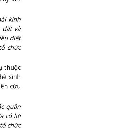
ái kinh
 đất và
iêu diệt
tổ chức
ụ thuộc
hệ sinh
iên cứu
ác quần
a có lợi
tổ chức