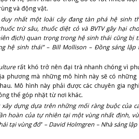
rùng và động vật.
 duy nhất một loài cây đang tàn phá hệ sinh th
huốc trừ sâu, thuốc diệt cỏ và BVTV gây hại cho
n địch) quan trọng trong hệ sinh thái cũng bị t
 hệ sinh thái” – Bill Mollison – Đồng sáng lập 
lture
rất khó trở nên đại trà nhanh chóng vì ph
ủa địa phương mà những mô hình này sẽ có những 
hau. Mô hình này phải được các chuyên gia ngh
ng thể góp nhặt từ nơi khác.
g xây dựng dựa trên những mối ràng buộc của c
ần hoàn của tự nhiên tại một vùng nhất định, vừ
ái tại vùng đó
”
– David Holmgren – Nhà sáng lập 