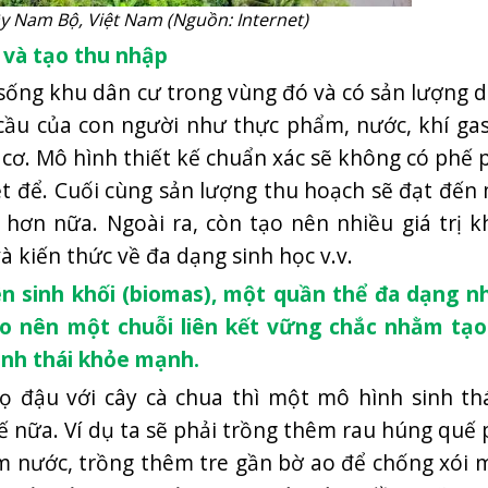
ây Nam Bộ, Việt Nam (Nguồn: Internet)
 và tạo thu nhập
sống khu dân cư trong vùng đó và có sản lượng d
ầu của con người như thực phẩm, nước, khí gas
 cơ. Mô hình thiết kế chuẩn xác sẽ không có phế 
iệt để. Cuối cùng sản lượng thu hoạch sẽ đạt đế
hơn nữa. Ngoài ra, còn tạo nên nhiều giá trị k
à kiến thức về đa dạng sinh học v.v.
n sinh khối (biomas), một quần thể đa dạng n
o nên một chuỗi liên kết vững chắc nhằm tạo
inh thái khỏe mạnh.
 đậu với cây cà chua thì một mô hình sinh th
ế nữa. Ví dụ ta sẽ phải trồng thêm rau húng quế 
ệm nước, trồng thêm tre gần bờ ao để chống xói 