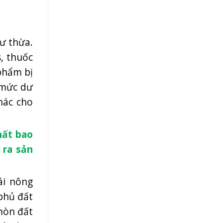
ư thừa.
, thuốc
phẩm bị
n mức dư
hác cho
hất bao
 ra sản
ái nông
phủ đất
mòn đất