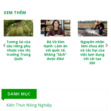
XEM THÊM
Tương lai của
Bà Vũ Kim
Nguyên nhân
sầu riêng phụ
Hạnh: Làm ăn
làm chua đất
thuộc vào thị
với quốc tế,
và tác hại của
trường Trung
không “lách”
việc lạm dụng
Quốc
được đâu!
vôi cải tạo
đất
DANH MỤC
Kiến Thức Nông Nghiệp