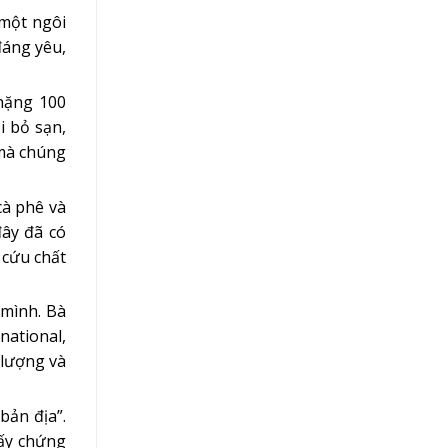
 một ngôi
đáng yêu,
nặng 100
i bỏ sạn,
 mà chúng
cà phê và
ây đã có
 cứu chất
 mình. Bà
national,
 lượng và
bản địa”.
iấy chứng