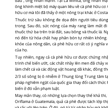
đâu”, ông nhấn mạnh. Tại La Minita, ông nhấn mạn
ông khinh miệt bộ máy quan liêu về cà phê hữu cơ.
hữu cơ mà tôi đã thấy ở một nông trại khác ở Costa
Thuốc trừ sâu không đe dọa đến người tiêu dùng
trong. Sau đó, sức nóng của máy rang làm mất đi 
thuốc thứ ba trên trái đất, sau bông và thuốc lá. 
nó đến từ hóa chất hay phân bón tự nhiên không.
khỏe của nông dân, cà phê hữu cơ rất có ý nghĩa
của họ.
Tuy nhiên, ngay cả cà phê hữu cơ được chứng nh
trình chế biến ướt, các chất nhầy lên men đã chảy 
làm chết cá và các động vật hoang dã khác, đồng th
2/3 số sông bị ô nhiễm ở Thung lũng Trung tâm tại
pháp nghiêm ngặt của quốc gia thay đổi cách thức
biến ở đó vẫn phạm luật.
May mắn thay, có những lựa chọn thay thế khả thi, 
Oriflama ở Guatemala, quả cà phê được tách lớp t
và rắc vôi lên trên. Ở đó, nó từ từ phân hủy mà kh