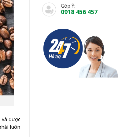
Góp Ý:
0918 456 457
p và được
phải luôn