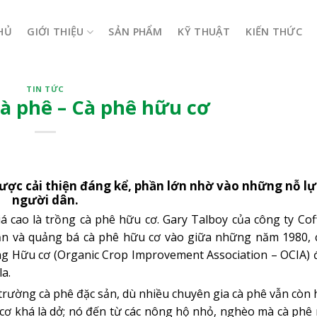
HỦ
GIỚI THIỆU
SẢN PHẨM
KỸ THUẬT
KIẾN THỨC
TIN TỨC
cà phê – Cà phê hữu cơ
ợc cải thiện đáng kể, phần lớn nhờ vào những nỗ lự
người dân.
 cao là trồng cà phê hữu cơ. Gary Talboy của công ty Co
nhận và quảng bá cà phê hữu cơ vào giữa những năm 1980,
rồng Hữu cơ (Organic Crop Improvement Association – OCIA)
a.
trường cà phê đặc sản, dù nhiều chuyên gia cà phê vẫn còn 
 cơ khá là dở; nó đến từ các nông hộ nhỏ, nghèo mà cà phê