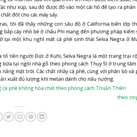
 đặc như xúp, sau đó được đổ vào một cái hố để tạo ra phân
 chất đốt cho các máy sấy.
as, tôi đã thấy những con sâu đỏ ở California biến lớp th
ng bắp cày nhỏ bé ở châu Phi mang đến phương pháp kiểm 
ã ở tại một khu nghỉ mát cà phê sinh thái Selva Negra ở M
 tổ tiên người Đức ở Kuhl, Selva Negra là một trang trại r
ng bữa tại ngôi nhà gỗ theo phong cách Thụy Sĩ ở trung tâ
 nắng mặt trời. Các chất nhầy cà phê, cùng với phân bò và 
 sản xuất đủ lượng khí metan dành cho nấu nướng.
ng cà phê không hóa chất theo phong cách Thuận Thiên
theo zi