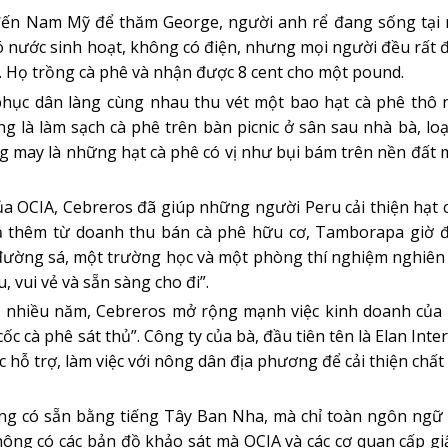
y đến Nam Mỹ để thăm George, người anh rể đang sống tại
ó nước sinh hoạt, không có điện, nhưng mọi người đều rất 
. Họ trồng cà phê và nhận được 8 cent cho một pound.
hục dân làng cùng nhau thu vét một bao hạt cà phê thô 
g là làm sạch cà phê trên bàn picnic ở sân sau nhà bà, loạ
ng may là những hạt cà phê có vị như bụi bám trên nền đất
ủa OCIA, Cebreros đã giúp những người Peru cải thiện hạt 
ả thêm từ doanh thu bán cà phê hữu cơ, Tamborapa giờ đ
, đường sá, một trường học và một phòng thí nghiệm nghiên
 vui vẻ và sẵn sàng cho đi”.
ua nhiều năm, Cebreros mở rộng mạnh việc kinh doanh của
c cà phê sát thủ”. Công ty của bà, đầu tiên tên là Elan Inter
 hỗ trợ, làm việc với nông dân địa phương để cải thiện chất
ông có sẵn bằng tiếng Tây Ban Nha, mà chỉ toàn ngôn ngữ 
ông có các bản đồ khảo sát mà OCIA và các cơ quan cấp g