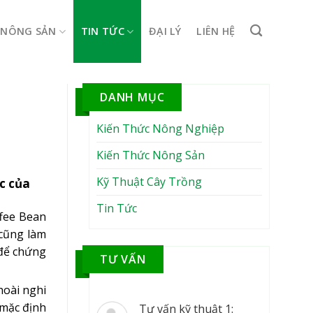
NÔNG SẢN
TIN TỨC
ĐẠI LÝ
LIÊN HỆ
DANH MỤC
Kiến Thức Nông Nghiệp
Kiến Thức Nông Sản
Kỹ Thuật Cây Trồng
c của
Tin Tức
ffee Bean
 cũng làm
 để chứng
TƯ VẤN
hoài nghi
 mặc định
Tư vấn kỹ thuật 1: