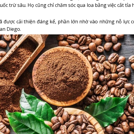
ốc trừ sâu. Họ cũng chỉ chăm sóc qua loa bằng việc cắt tỉa 
 được cải thiện đáng kể, phần lớn nhờ vào những nỗ lực 
an Diego.