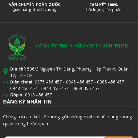
VẬN CHUYỂN TOÀN QUỐC
CAM KẾT 100%
giao hàng nhanh chóng
chất lượng sản phẩm
CÔNG TY TNHH HỮU CƠ THUẬN THIÊN
Địa chỉ:
536/3 Nguyễn Thị Đặng, Phường Hiệp Thành, Quận
12, TP.HCM
Điện thoại:
0375 456 457
-
0945 456 457
-
0385 456 457
0948 456 457
-
0944 456 457
-
0859 456 457
Góp ý:
0918 456 457
ĐĂNG KÝ NHẬN TIN
Chúng tôi cam kết sẽ không gửi những mail với nội dung không
quan trọng hoặc spam