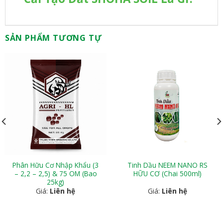
SẢN PHẨM TƯƠNG TỰ
Phân Hữu Cơ Nhập Khẩu (3
Tinh Dầu NEEM NANO RS
– 2,2 – 2,5) & 75 OM (Bao
HỮU CƠ (Chai 500ml)
25kg)
Giá:
Liên hệ
Giá:
Liên hệ
ĐỌC TIẾP
ĐỌC TIẾP