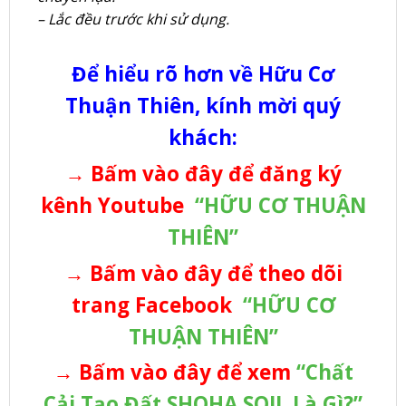
– Lắc đều trước khi sử dụng.
Để hiểu rõ hơn về Hữu Cơ
Thuận Thiên, kính mời quý
khách:
→ Bấm vào đây để đăng ký
kênh Youtube
“HỮU CƠ THUẬN
THIÊN”
→ Bấm vào đây để theo dõi
trang Facebook
“HỮU CƠ
THUẬN THIÊN”
→
Bấm vào đây để xem
“Chất
Cải Tạo Đất SHOHA SOIL Là Gì?”