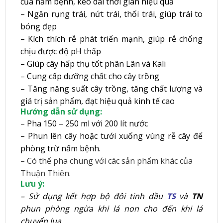
của nấm bệnh, kéo dài thời gian hiệu quả
– Ngăn rụng trái, nứt trái, thối trái, giúp trái to
bóng đẹp
– Kích thích rễ phát triển mạnh, giúp rễ chống
chịu được độ pH thấp
– Giúp cây hấp thụ tốt phân Lân và Kali
– Cung cấp dưỡng chất cho cây trồng
– Tăng năng suất cây trồng, tăng chất lượng và
giá trị sản phẩm, đạt hiệu quả kinh tế cao
Hướng dẫn sử dụng:
– Pha 150 – 250 ml với 200 lít nước
– Phun lên cây hoặc tưới xuống vùng rễ cây để
phòng trừ nấm bệnh.
– Có thể pha chung với các sản phẩm khác của
Thuận Thiên.
Lưu ý:
– Sử dụng kết hợp bộ
đ
ôi tinh dầu
TS
và
TN
phun phòng ngừa khi lá non cho đến khi lá
chuyển lụa.