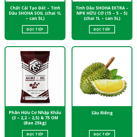
Chất Cải Tạo Đất – Tinh
Tinh Dầu SHOHA EXTRA –
Dầu SHOHA SOIL (chai 1L
NPK HỮU CƠ (15 – 5 – 5)
– can 5L)
(chai 1L – can 5L)
ĐỌC TIẾP
ĐỌC TIẾP
Phân Hữu Cơ Nhập Khẩu
Sầu Riêng
(3 – 2,2 – 2,5) & 75 OM
(Bao 25kg)
ĐỌC TIẾP
ĐỌC TIẾP