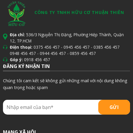
CÔNG TY TNHH HỮU CƠ THUẬN THIÊN
Địa chỉ:
536/3 Nguyễn Thị Đặng, Phường Hiệp Thành, Quận
12, TP.HCM
Điện thoại:
0375 456 457
-
0945 456 457
-
0385 456 457
0948 456 457
-
0944 456 457
-
0859 456 457
Góp ý:
0918 456 457
ĐĂNG KÝ NHẬN TIN
Chúng tôi cam kết sẽ không gửi những mail với nội dung không
quan trọng hoặc spam
MẠNG XÃ HỘI