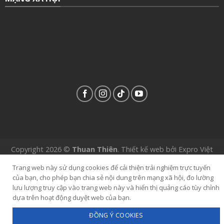
Copyright 2026 ©
Thuan Thiên
.
Thiết kế web
bởi
Expro Việt
Nam
.
Trang web này sử dụng cookies để cải thiện trải nghiệm trực tuyến
của bạn, cho phép bạn chia sẻ nội dung trên mạng xã hội, đo lường
lưu lượng truy cập vào trang web này và hiển thị quảng cáo tùy chỉnh
dựa trên hoạt động duyệt web của bạn.
ĐỒNG Ý COOKIES