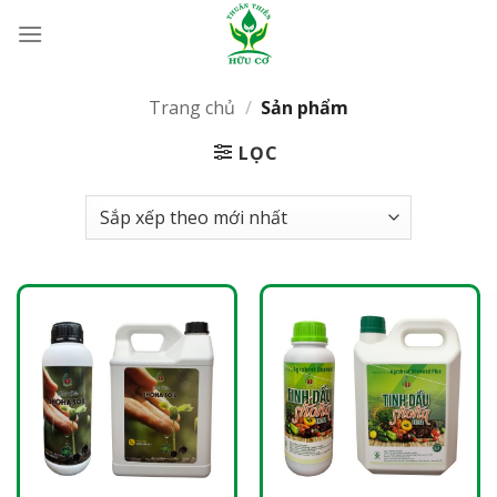
Bỏ
qua
nội
dung
Trang chủ
/
Sản phẩm
LỌC