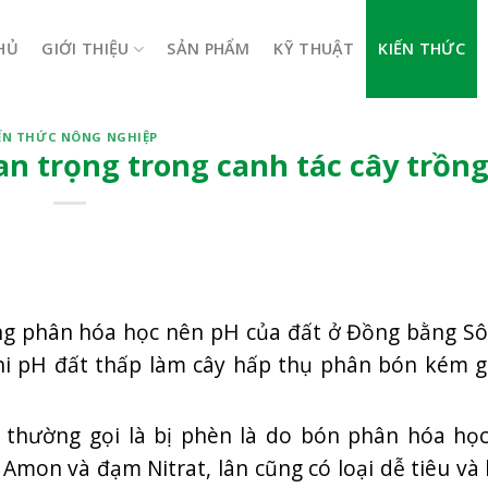
HỦ
GIỚI THIỆU
SẢN PHẨM
KỸ THUẬT
KIẾN THỨC
ẾN THỨC NÔNG NGHIỆP
an trọng trong canh tác cây trồn
ng phân hóa học nên pH của đất ở Đồng bằng S
hi pH đất thấp làm cây hấp thụ phân bón kém g
thường gọi là bị phèn là do bón phân hóa học
Amon và đạm Nitrat, lân cũng có loại dễ tiêu và