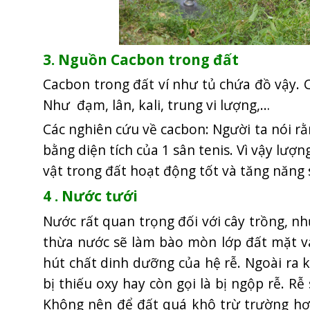
3. Nguồn Cacbon trong đất
Cacbon trong đất ví như tủ chứa đồ vậy. C
Như đạm, lân, kali, trung vi lượng,…
Các nghiên cứu về cacbon: Người ta nói r
bằng diện tích của 1 sân tenis. Vì vậy lượ
vật trong đất hoạt động tốt và tăng năng 
4 . Nước tưới
Nước rất quan trọng đối với cây trồng, nh
thừa nước sẽ làm bào mòn lớp đất mặt và
hút chất dinh dưỡng của hệ rễ. Ngoài ra k
bị thiếu oxy hay còn gọi là bị ngộp rễ. R
Không nên để đất quá khô trừ trường hợp