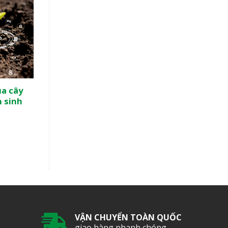
a cây
Quá trình chuyển hóa nào giữ
n sinh
vai trò chính trong việc cung
cấp lượng đạm sẵn có trong
đất?
VẬN CHUYỂN TOÀN QUỐC
giao hàng nhanh chóng