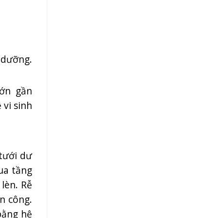
h dưỡng.
lớn gần
 vi sinh
 tưới dư
ua tầng
 lèn. Rễ
ấn công.
bằng hệ