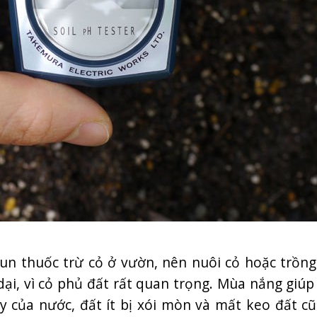
n thuốc trừ cỏ ở vườn, nên nuôi cỏ hoặc trồng
ại, vì cỏ phủ đất rất quan trọng. Mùa nắng giúp
 của nước, đất ít bị xói mòn và mất keo đất c