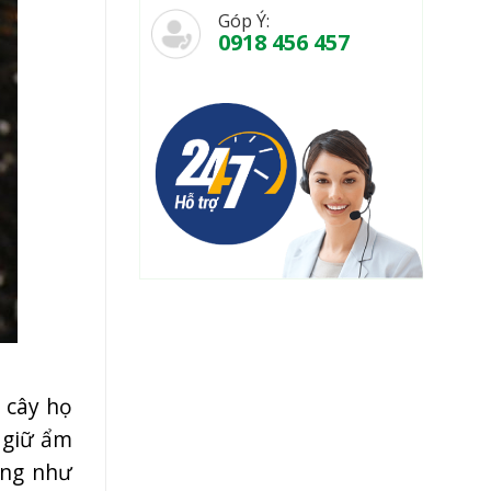
Góp Ý:
0918 456 457
 cây họ
 giữ ẩm
ũng như