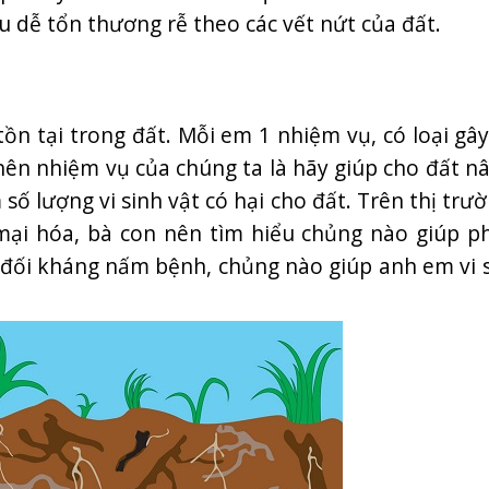
iều dễ tổn thương rễ theo các vết nứt của đất.
tồn tại trong đất. Mỗi em 1 nhiệm vụ, có loại gây
y nên nhiệm vụ của chúng ta là hãy giúp cho đất 
m số lượng vi sinh vật có hại cho đất. Trên thị trư
i hóa, bà con nên tìm hiểu chủng nào giúp ph
o đối kháng nấm bệnh, chủng nào giúp anh em vi s