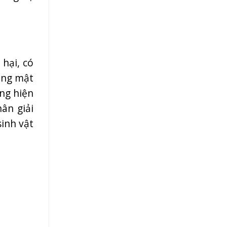
 hại, có
nâng mật
ờng hiện
ân giải
inh vật